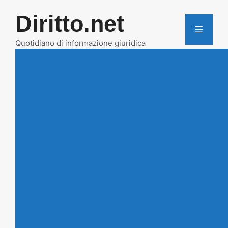
Vai
Diritto.net
al
MENU
contenuto
Quotidiano di informazione giuridica