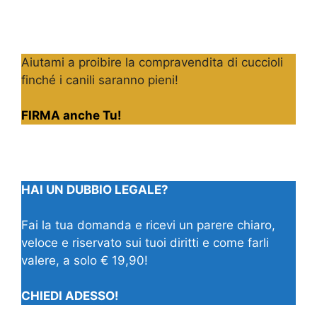
Aiutami a proibire la compravendita di cuccioli
finché i canili saranno pieni!
FIRMA anche Tu!
HAI UN DUBBIO LEGALE?
Fai la tua domanda e ricevi un parere chiaro,
veloce e riservato sui tuoi diritti e come farli
valere, a solo € 19,90!
CHIEDI ADESSO!