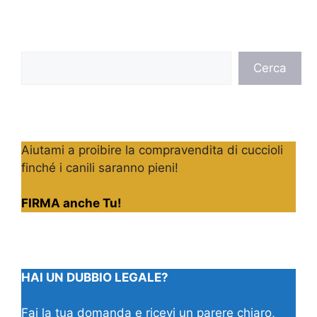
Cerca
Cerca
Aiutami a proibire la compravendita di cuccioli
finché i canili saranno pieni!
FIRMA anche Tu!
HAI UN DUBBIO LEGALE?
Fai la tua domanda e ricevi un parere chiaro,