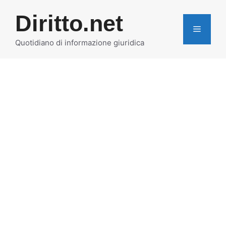
Vai
Diritto.net
al
MENU
contenuto
Quotidiano di informazione giuridica