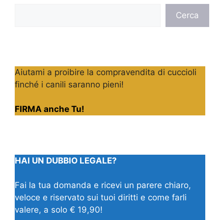
Cerca
Cerca
Aiutami a proibire la compravendita di cuccioli
finché i canili saranno pieni!
FIRMA anche Tu!
HAI UN DUBBIO LEGALE?
Fai la tua domanda e ricevi un parere chiaro,
veloce e riservato sui tuoi diritti e come farli
valere, a solo € 19,90!