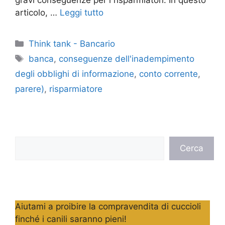
gravi conseguenze per i risparmiatori. In questo
articolo, …
Leggi tutto
Categorie
Think tank - Bancario
Tag
banca
,
conseguenze dell'inadempimento
degli obblighi di informazione
,
conto corrente
,
parere)
,
risparmiatore
Cerca
Cerca
Aiutami a proibire la compravendita di cuccioli
finché i canili saranno pieni!