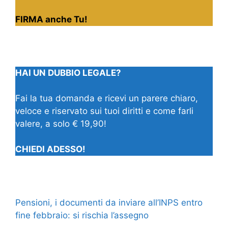
FIRMA anche Tu!
HAI UN DUBBIO LEGALE?
Fai la tua domanda e ricevi un parere chiaro,
veloce e riservato sui tuoi diritti e come farli
valere, a solo € 19,90!
CHIEDI ADESSO!
Pensioni, i documenti da inviare all’INPS entro
fine febbraio: si rischia l’assegno