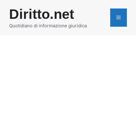
Vai
Diritto.net
al
MENU
contenuto
Quotidiano di informazione giuridica