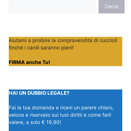
Cerca
Cerca
Aiutami a proibire la compravendita di cuccioli
finché i canili saranno pieni!
FIRMA anche Tu!
HAI UN DUBBIO LEGALE?
Fai la tua domanda e ricevi un parere chiaro,
veloce e riservato sui tuoi diritti e come farli
valere, a solo € 19,90!