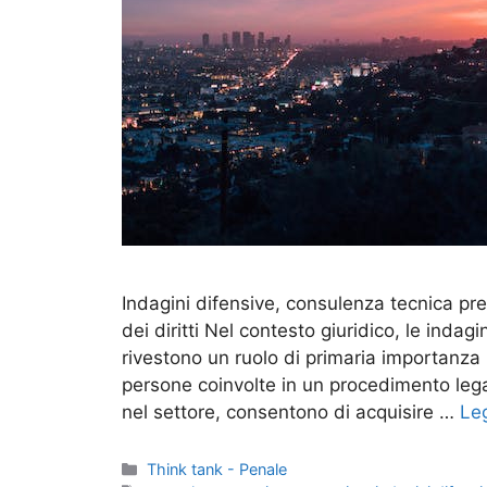
Indagini difensive, consulenza tecnica pr
dei diritti Nel contesto giuridico, le inda
rivestono un ruolo di primaria importanza p
persone coinvolte in un procedimento legal
nel settore, consentono di acquisire …
Leg
Categorie
Think tank - Penale