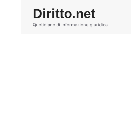
Vai
Diritto.net
al
contenuto
Quotidiano di informazione giuridica