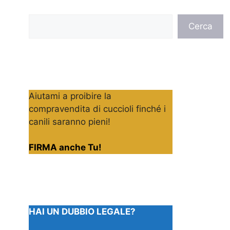
Cerca
Cerca
Aiutami a proibire la
compravendita di cuccioli finché i
canili saranno pieni!
FIRMA anche Tu!
HAI UN DUBBIO LEGALE?