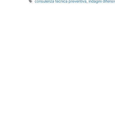
Tag
consulenza tecnica preventiva
,
indagini difensi