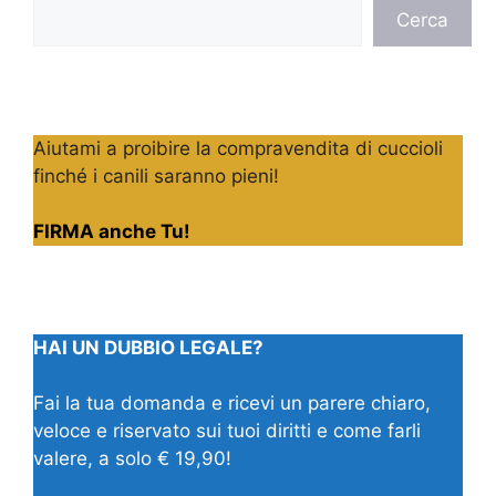
Cerca
Cerca
Aiutami a proibire la compravendita di cuccioli
finché i canili saranno pieni!
FIRMA anche Tu!
HAI UN DUBBIO LEGALE?
Fai la tua domanda e ricevi un parere chiaro,
veloce e riservato sui tuoi diritti e come farli
valere, a solo € 19,90!