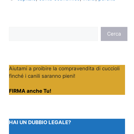
Cerca
Cerca
Aiutami a proibire la compravendita di cuccioli
finché i canili saranno pieni!
FIRMA anche Tu!
HAI UN DUBBIO LEGALE?