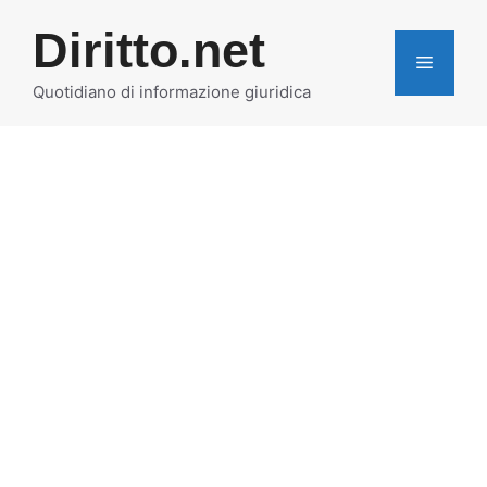
Vai
Diritto.net
al
MENU
contenuto
Quotidiano di informazione giuridica