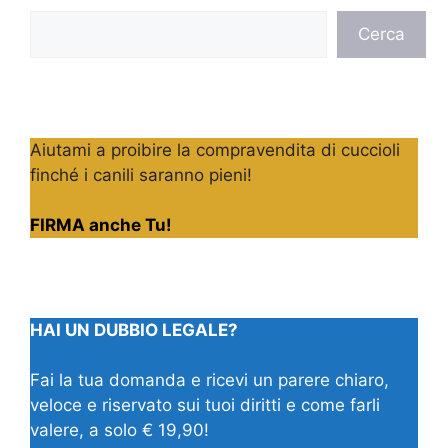
Cerca
Cerca
Aiutami a proibire la compravendita di cuccioli
finché i canili saranno pieni!
FIRMA anche Tu!
HAI UN DUBBIO LEGALE?
Fai la tua domanda e ricevi un parere chiaro,
veloce e riservato sui tuoi diritti e come farli
valere, a solo € 19,90!