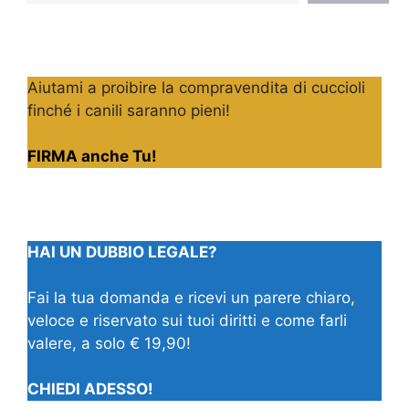
Aiutami a proibire la compravendita di cuccioli
finché i canili saranno pieni!
FIRMA anche Tu!
HAI UN DUBBIO LEGALE?
Fai la tua domanda e ricevi un parere chiaro,
veloce e riservato sui tuoi diritti e come farli
valere, a solo € 19,90!
CHIEDI ADESSO!