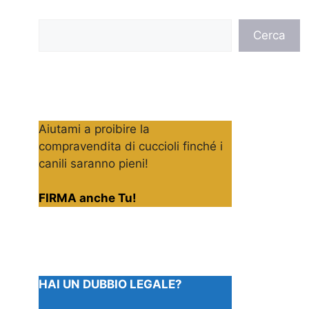
Cerca
Cerca
Aiutami a proibire la
compravendita di cuccioli finché i
canili saranno pieni!
FIRMA anche Tu!
HAI UN DUBBIO LEGALE?