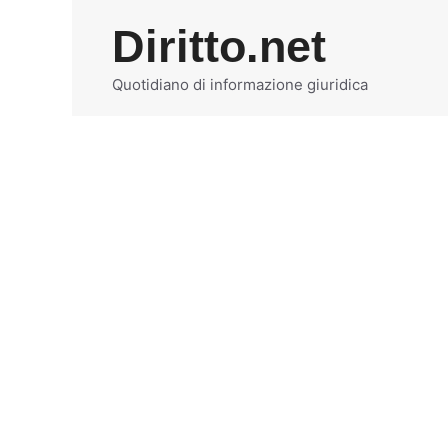
Vai
Diritto.net
al
contenuto
Quotidiano di informazione giuridica