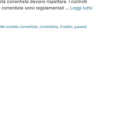
ietà correntiste devono rispettare. I controlli
ietà correntiste sono regolamentati …
Leggi tutto
delle società correntiste
,
correntista
,
Credito
,
parere)