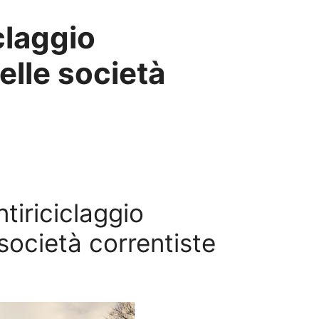
iclaggio
delle società
ntiriciclaggio
e società correntiste