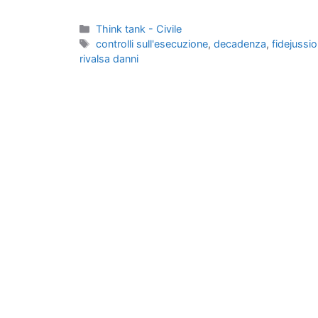
Categorie
Think tank - Civile
Tag
controlli sull'esecuzione
,
decadenza
,
fidejussio
rivalsa danni