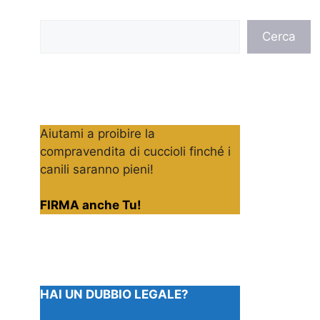
Cerca
Cerca
Aiutami a proibire la
compravendita di cuccioli finché i
canili saranno pieni!
FIRMA anche Tu!
HAI UN DUBBIO LEGALE?