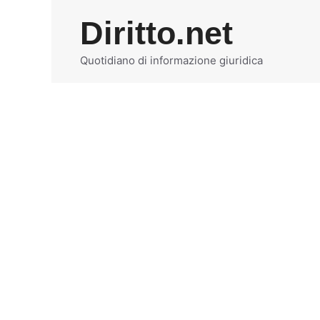
Vai
Diritto.net
al
contenuto
Quotidiano di informazione giuridica