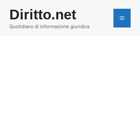
Vai
Diritto.net
al
MENU
contenuto
Quotidiano di informazione giuridica