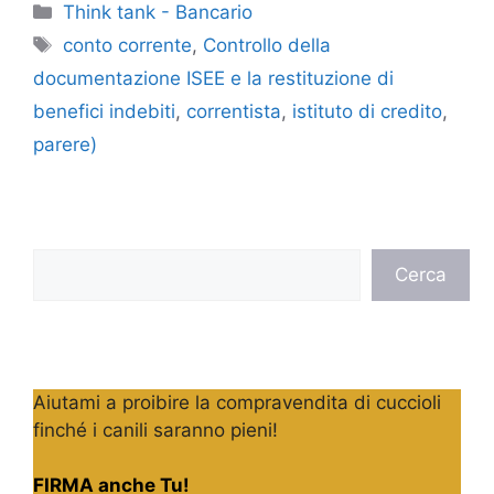
Categorie
Think tank - Bancario
Tag
conto corrente
,
Controllo della
documentazione ISEE e la restituzione di
benefici indebiti
,
correntista
,
istituto di credito
,
parere)
Cerca
Cerca
Aiutami a proibire la compravendita di cuccioli
finché i canili saranno pieni!
FIRMA anche Tu!