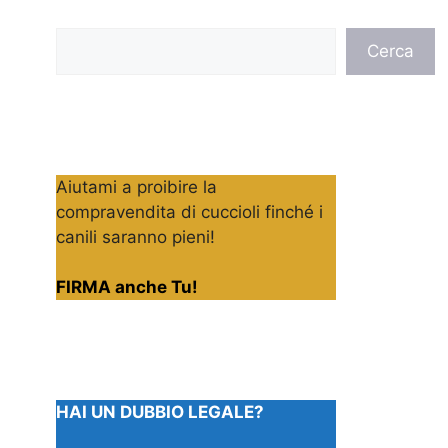
Cerca
Cerca
Aiutami a proibire la
compravendita di cuccioli finché i
canili saranno pieni!
FIRMA anche Tu!
HAI UN DUBBIO LEGALE?