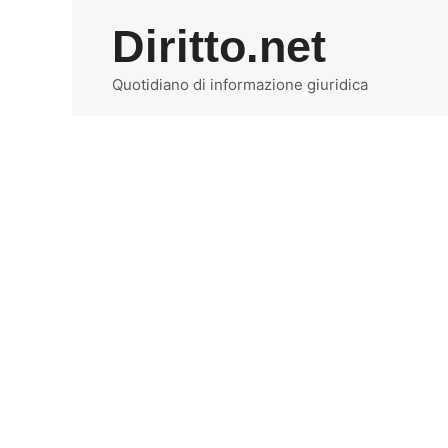
Vai
Diritto.net
al
contenuto
Quotidiano di informazione giuridica