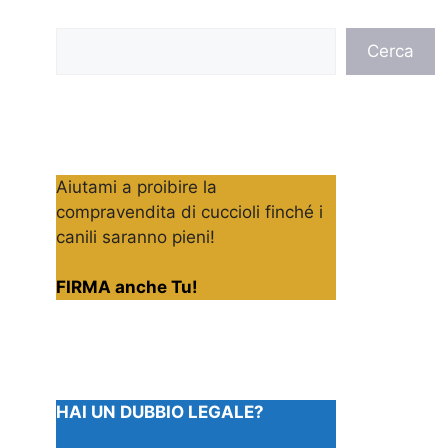
Cerca
Cerca
Aiutami a proibire la
compravendita di cuccioli finché i
canili saranno pieni!
FIRMA anche Tu!
HAI UN DUBBIO LEGALE?