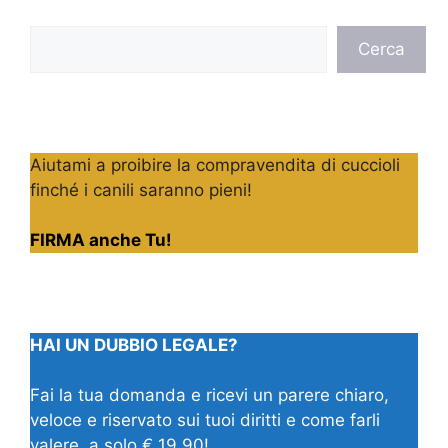
Cerca
Cerca
Aiutami a proibire la compravendita di cuccioli
finché i canili saranno pieni!
FIRMA anche Tu!
HAI UN DUBBIO LEGALE?
Fai la tua domanda e ricevi un parere chiaro,
veloce e riservato sui tuoi diritti e come farli
valere, a solo € 19,90!