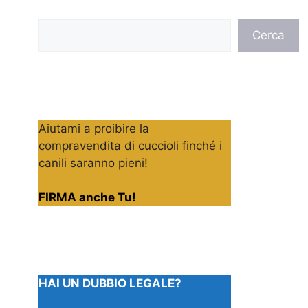
Cerca
Cerca
Aiutami a proibire la
compravendita di cuccioli finché i
canili saranno pieni!
FIRMA anche Tu!
HAI UN DUBBIO LEGALE?