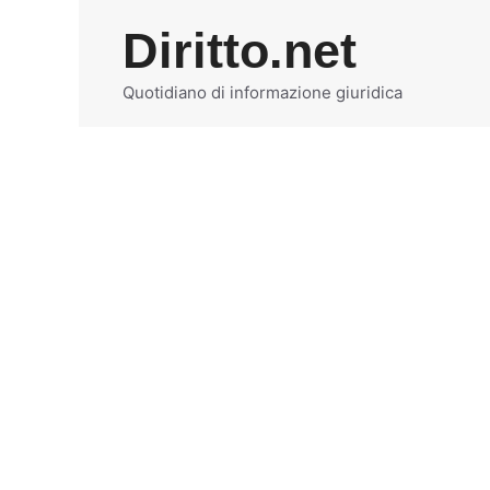
Vai
Diritto.net
al
contenuto
Quotidiano di informazione giuridica