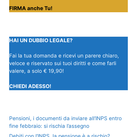
FIRMA anche Tu!
HAI UN DUBBIO LEGALE?
Fai la tua domanda e ricevi un parere chiaro,
veloce e riservato sui tuoi diritti e come farli
valere, a solo € 19,90!
CHIEDI ADESSO!
Pensioni, i documenti da inviare all’INPS entro
fine febbraio: si rischia l’assegno
Debiti con l’INPS, la pensione è a rischio?