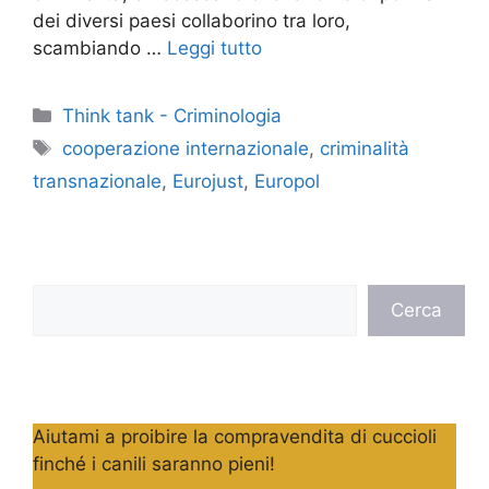
dei diversi paesi collaborino tra loro,
scambiando …
Leggi tutto
Categorie
Think tank - Criminologia
Tag
cooperazione internazionale
,
criminalità
transnazionale
,
Eurojust
,
Europol
Cerca
Cerca
Aiutami a proibire la compravendita di cuccioli
finché i canili saranno pieni!