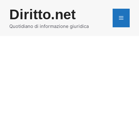
Vai
Diritto.net
al
MENU
contenuto
Quotidiano di informazione giuridica