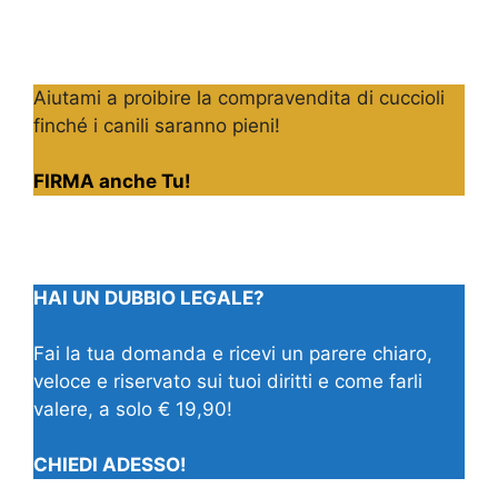
Aiutami a proibire la compravendita di cuccioli
finché i canili saranno pieni!
FIRMA anche Tu!
HAI UN DUBBIO LEGALE?
Fai la tua domanda e ricevi un parere chiaro,
veloce e riservato sui tuoi diritti e come farli
valere, a solo € 19,90!
CHIEDI ADESSO!