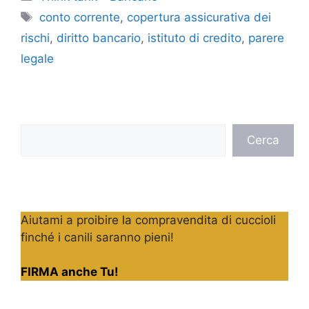
Tag
conto corrente
,
copertura assicurativa dei
rischi
,
diritto bancario
,
istituto di credito
,
parere
legale
Cerca
Cerca
Aiutami a proibire la compravendita di cuccioli
finché i canili saranno pieni!
FIRMA anche Tu!