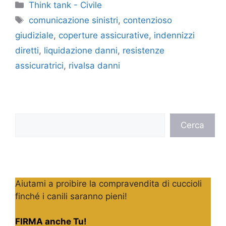
Categorie
Think tank - Civile
Tag
comunicazione sinistri
,
contenzioso
giudiziale
,
coperture assicurative
,
indennizzi
diretti
,
liquidazione danni
,
resistenze
assicuratrici
,
rivalsa danni
Cerca
Cerca
Aiutami a proibire la compravendita di cuccioli
finché i canili saranno pieni!
FIRMA anche Tu!