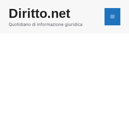
Vai
Diritto.net
al
MENU
contenuto
Quotidiano di informazione giuridica