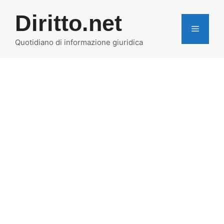
Vai
Diritto.net
al
MENU
contenuto
Quotidiano di informazione giuridica