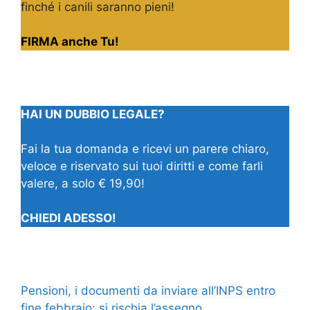
finché i canili saranno pieni!
FIRMA anche Tu!
HAI UN DUBBIO LEGALE?
Fai la tua domanda e ricevi un parere chiaro,
veloce e riservato sui tuoi diritti e come farli
valere, a solo € 19,90!
CHIEDI ADESSO!
Pensioni, i documenti da inviare all’INPS entro
fine febbraio: si rischia l’assegno