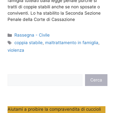
famiglia tutelati dalla legge penale purché si
tratti di coppie stabili anche se non sposate o
conviventi. Lo ha stabilito la Seconda Sezione
Penale della Corte di Cassazione
Categorie
Rassegna - Civile
Tag
coppia stabile
,
maltrattamento in famiglia
,
violenza
Cerca
Cerca
Aiutami a proibire la compravendita di cuccioli