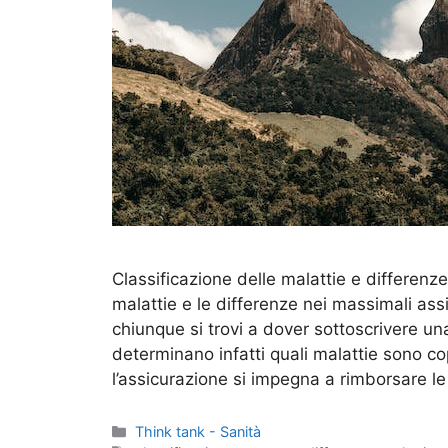
Classificazione delle malattie e differenze
malattie e le differenze nei massimali as
chiunque si trovi a dover sottoscrivere una
determinano infatti quali malattie sono co
l’assicurazione si impegna a rimborsare l
Categorie
Think tank - Sanità