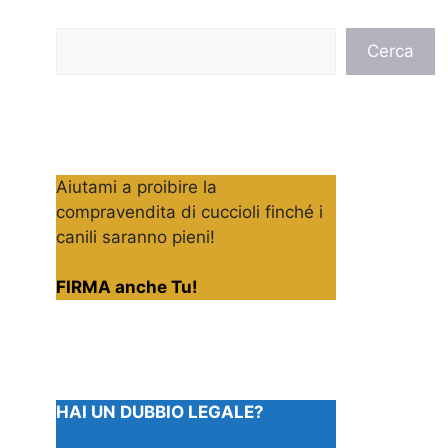
Cerca
Cerca
Aiutami a proibire la
compravendita di cuccioli finché i
canili saranno pieni!
FIRMA anche Tu!
HAI UN DUBBIO LEGALE?