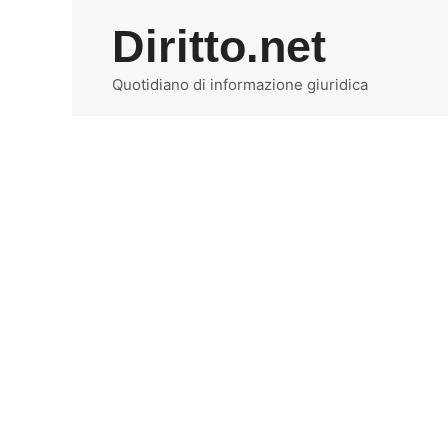
Vai
Diritto.net
al
contenuto
Quotidiano di informazione giuridica