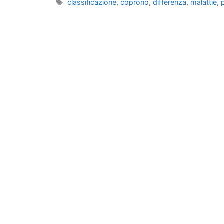
Tag
classificazione
,
coprono
,
differenza
,
malattie
,