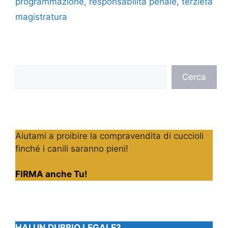
programmazione
,
responsabilità penale
,
terzietà
magistratura
Cerca
Cerca
Aiutami a proibire la compravendita di cuccioli
finché i canili saranno pieni!
FIRMA anche Tu!
HAI UN DUBBIO LEGALE?