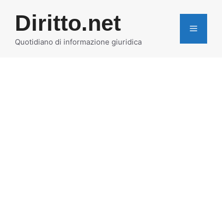
Vai
Diritto.net
al
MENU
contenuto
Quotidiano di informazione giuridica