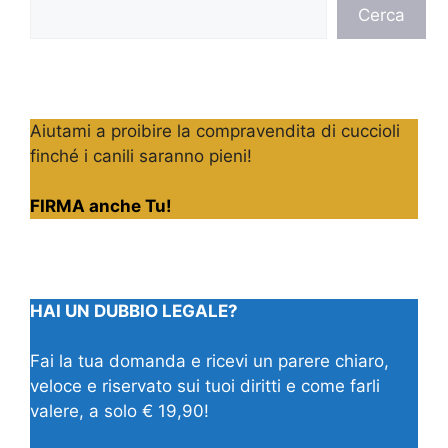
Cerca
Cerca
Aiutami a proibire la compravendita di cuccioli
finché i canili saranno pieni!
FIRMA anche Tu!
HAI UN DUBBIO LEGALE?
Fai la tua domanda e ricevi un parere chiaro,
veloce e riservato sui tuoi diritti e come farli
valere, a solo € 19,90!