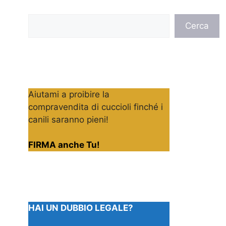
Cerca
Cerca
Aiutami a proibire la
compravendita di cuccioli finché i
canili saranno pieni!
FIRMA anche Tu!
HAI UN DUBBIO LEGALE?