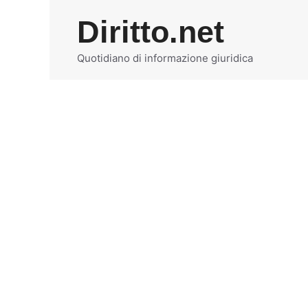
Vai
Diritto.net
al
contenuto
Quotidiano di informazione giuridica