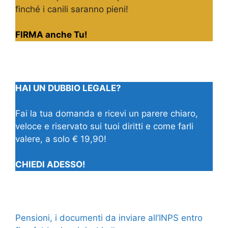
finché i canili saranno pieni!
FIRMA anche Tu!
HAI UN DUBBIO LEGALE?
Fai la tua domanda e ricevi un parere chiaro,
veloce e riservato sui tuoi diritti e come farli
valere, a solo € 19,90!
CHIEDI ADESSO!
Pensioni, i documenti da inviare all’INPS entro