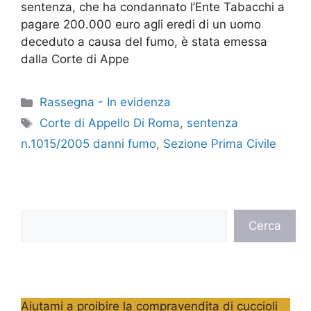
sentenza, che ha condannato l’Ente Tabacchi a
pagare 200.000 euro agli eredi di un uomo
deceduto a causa del fumo, è stata emessa
dalla Corte di Appe
Categorie
Rassegna - In evidenza
Tag
Corte di Appello Di Roma
,
sentenza
n.1015/2005 danni fumo
,
Sezione Prima Civile
Cerca
Cerca
Aiutami a proibire la compravendita di cuccioli