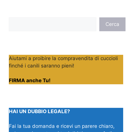
Cerca
Cerca
Aiutami a proibire la compravendita di cuccioli
finché i canili saranno pieni!
FIRMA anche Tu!
HAI UN DUBBIO LEGALE?
Fai la tua domanda e ricevi un parere chiaro,