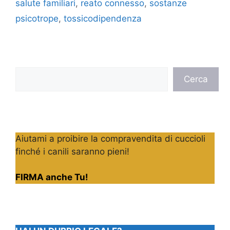
salute familiari
,
reato connesso
,
sostanze
psicotrope
,
tossicodipendenza
Cerca
Cerca
Aiutami a proibire la compravendita di cuccioli
finché i canili saranno pieni!
FIRMA anche Tu!