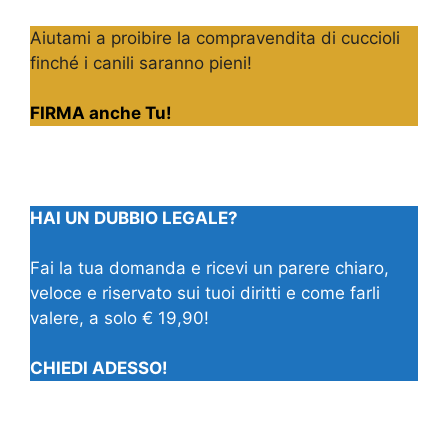
Aiutami a proibire la compravendita di cuccioli
finché i canili saranno pieni!
FIRMA anche Tu!
HAI UN DUBBIO LEGALE?
Fai la tua domanda e ricevi un parere chiaro,
veloce e riservato sui tuoi diritti e come farli
valere, a solo € 19,90!
CHIEDI ADESSO!