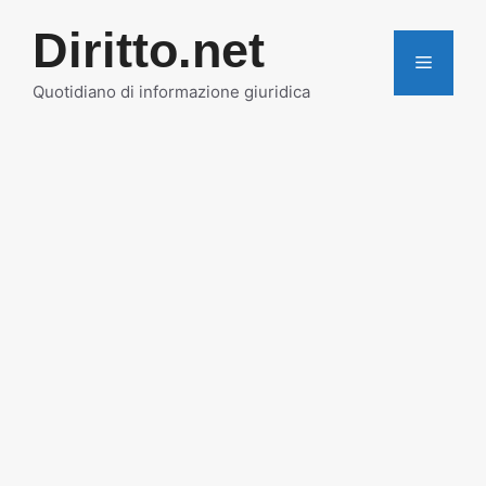
Vai
Diritto.net
al
MENU
contenuto
Quotidiano di informazione giuridica