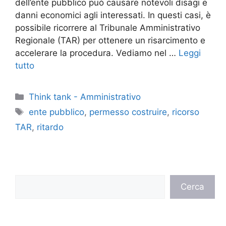
dell’ente pubblico può causare notevoli disagi e
danni economici agli interessati. In questi casi, è
possibile ricorrere al Tribunale Amministrativo
Regionale (TAR) per ottenere un risarcimento e
accelerare la procedura. Vediamo nel …
Leggi
tutto
Categorie
Think tank - Amministrativo
Tag
ente pubblico
,
permesso costruire
,
ricorso
TAR
,
ritardo
Cerca
Cerca