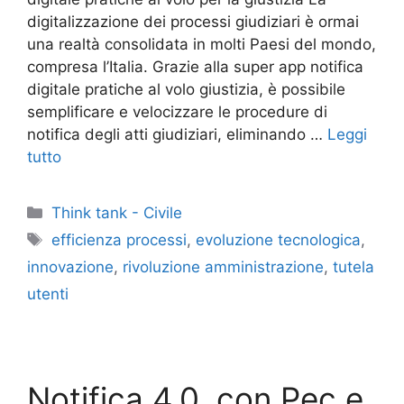
digitalizzazione dei processi giudiziari è ormai
una realtà consolidata in molti Paesi del mondo,
compresa l’Italia. Grazie alla super app notifica
digitale pratiche al volo giustizia, è possibile
semplificare e velocizzare le procedure di
notifica degli atti giudiziari, eliminando …
Leggi
tutto
Categorie
Think tank - Civile
Tag
efficienza processi
,
evoluzione tecnologica
,
innovazione
,
rivoluzione amministrazione
,
tutela
utenti
Notifica 4.0, con Pec e