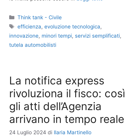
Categorie
Think tank - Civile
Tag
efficienza
,
evoluzione tecnologica
,
innovazione
,
minori tempi
,
servizi semplificati
,
tutela automobilisti
La notifica express
rivoluziona il fisco: così
gli atti dell’Agenzia
arrivano in tempo reale
24 Luglio 2024
di
Ilaria Martinello