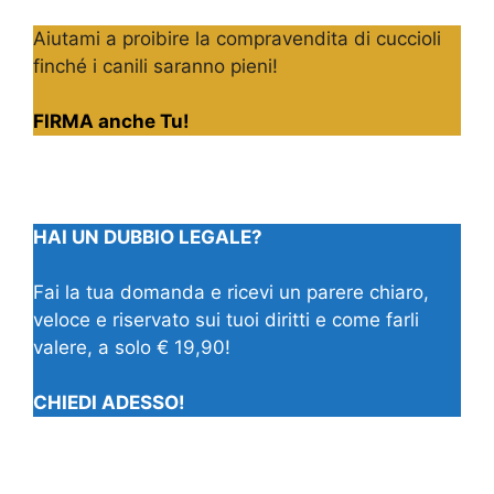
Aiutami a proibire la compravendita di cuccioli
finché i canili saranno pieni!
FIRMA anche Tu!
HAI UN DUBBIO LEGALE?
Fai la tua domanda e ricevi un parere chiaro,
veloce e riservato sui tuoi diritti e come farli
valere, a solo € 19,90!
CHIEDI ADESSO!