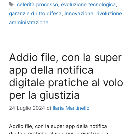
Tag
celerità processo
,
evoluzione tecnologica
,
garanzie diritto difesa
,
innovazione
,
rivoluzione
amministrazione
Addio file, con la super
app della notifica
digitale pratiche al volo
per la giustizia
24 Luglio 2024
di
Ilaria Martinello
Addio file, con la super app della notifica
digitale pratiche al volo per la giustizia La