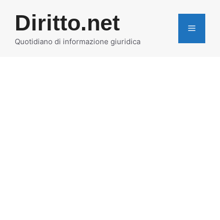
Vai
Diritto.net
al
MENU
contenuto
Quotidiano di informazione giuridica