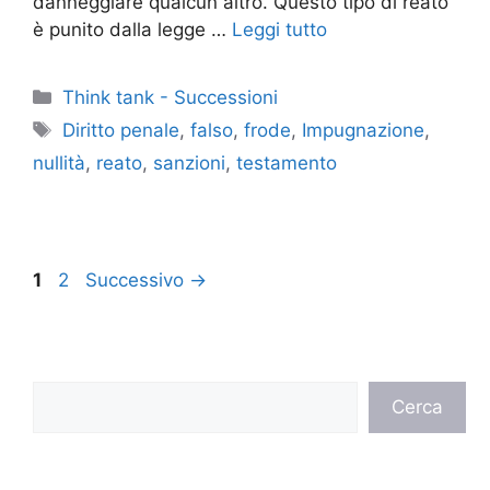
danneggiare qualcun altro. Questo tipo di reato
è punito dalla legge …
Leggi tutto
Categorie
Think tank - Successioni
Tag
Diritto penale
,
falso
,
frode
,
Impugnazione
,
nullità
,
reato
,
sanzioni
,
testamento
Pagina
Pagina
1
2
Successivo
→
Cerca
Cerca