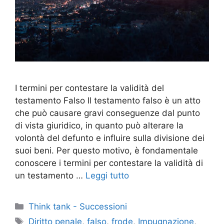
I termini per contestare la validità del
testamento Falso Il testamento falso è un atto
che può causare gravi conseguenze dal punto
di vista giuridico, in quanto può alterare la
volontà del defunto e influire sulla divisione dei
suoi beni. Per questo motivo, è fondamentale
conoscere i termini per contestare la validità di
un testamento …
Leggi tutto
Categorie
Think tank - Successioni
Tag
Diritto penale
,
falso
,
frode
,
Impugnazione
,