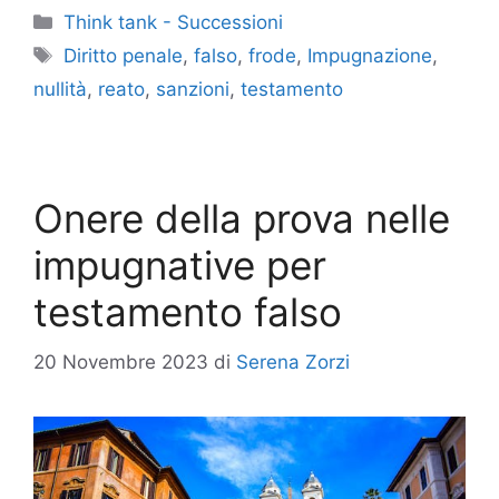
Categorie
Think tank - Successioni
Tag
Diritto penale
,
falso
,
frode
,
Impugnazione
,
nullità
,
reato
,
sanzioni
,
testamento
Onere della prova nelle
impugnative per
testamento falso
20 Novembre 2023
di
Serena Zorzi