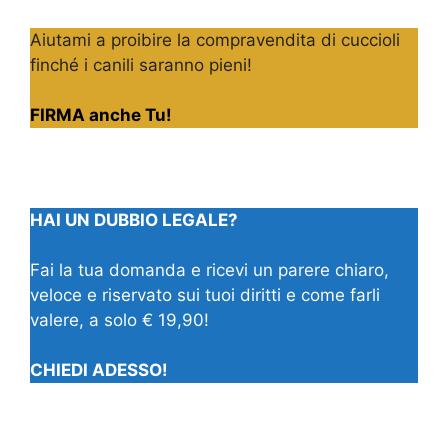
Aiutami a proibire la compravendita di cuccioli
finché i canili saranno pieni!
FIRMA anche Tu!
HAI UN DUBBIO LEGALE?
Fai la tua domanda e ricevi un parere chiaro,
veloce e riservato sui tuoi diritti e come farli
valere, a solo € 19,90!
CHIEDI ADESSO!