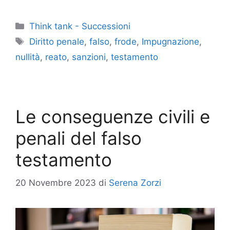
Categorie
Think tank - Successioni
Tag
Diritto penale
,
falso
,
frode
,
Impugnazione
,
nullità
,
reato
,
sanzioni
,
testamento
Le conseguenze civili e
penali del falso
testamento
20 Novembre 2023
di
Serena Zorzi