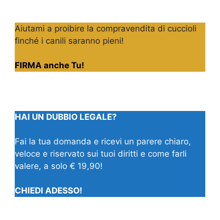
Aiutami a proibire la compravendita di cuccioli
finché i canili saranno pieni!
FIRMA anche Tu!
HAI UN DUBBIO LEGALE?
Fai la tua domanda e ricevi un parere chiaro,
veloce e riservato sui tuoi diritti e come farli
valere, a solo € 19,90!
CHIEDI ADESSO!