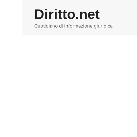
Vai
Diritto.net
al
contenuto
Quotidiano di informazione giuridica