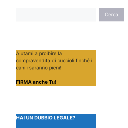
Cerca
Cerca
Aiutami a proibire la
compravendita di cuccioli finché i
canili saranno pieni!
FIRMA anche Tu!
HAI UN DUBBIO LEGALE?