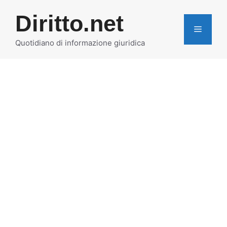
Vai
Diritto.net
al
MENU
contenuto
Quotidiano di informazione giuridica