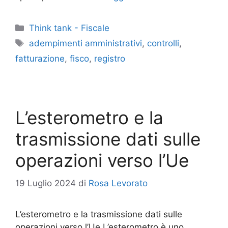
Categorie
Think tank - Fiscale
Tag
adempimenti amministrativi
,
controlli
,
fatturazione
,
fisco
,
registro
L’esterometro e la
trasmissione dati sulle
operazioni verso l’Ue
19 Luglio 2024
di
Rosa Levorato
L’esterometro e la trasmissione dati sulle
operazioni verso l’Ue L’esterometro è uno