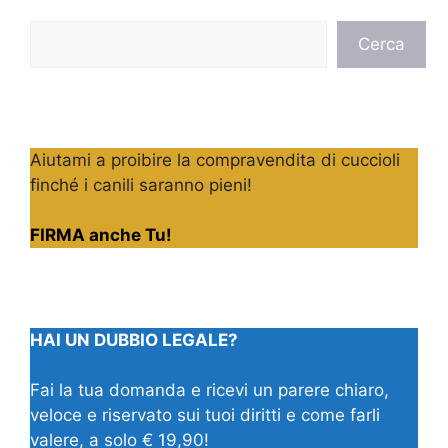
Cerca
Cerca
Aiutami a proibire la compravendita di cuccioli
finché i canili saranno pieni!
FIRMA anche Tu!
HAI UN DUBBIO LEGALE?
Fai la tua domanda e ricevi un parere chiaro,
veloce e riservato sui tuoi diritti e come farli
valere, a solo € 19,90!