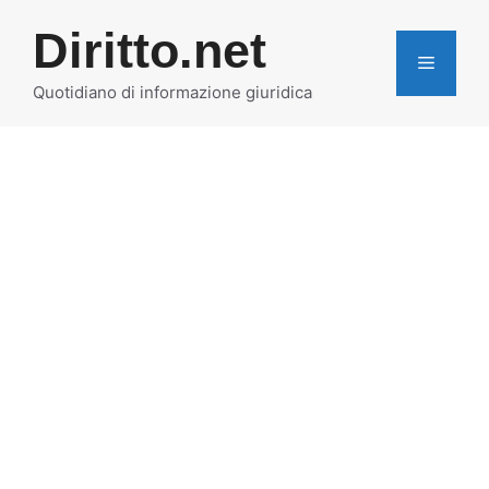
Vai
Diritto.net
al
MENU
contenuto
Quotidiano di informazione giuridica