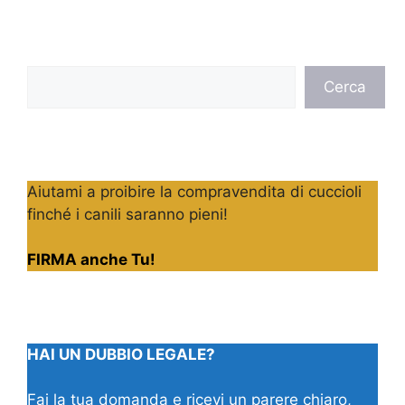
Cerca
Cerca
Aiutami a proibire la compravendita di cuccioli
finché i canili saranno pieni!
FIRMA anche Tu!
HAI UN DUBBIO LEGALE?
Fai la tua domanda e ricevi un parere chiaro,