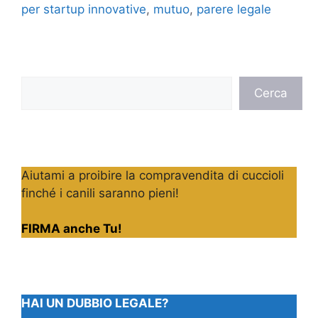
per startup innovative
,
mutuo
,
parere legale
Cerca
Cerca
Aiutami a proibire la compravendita di cuccioli
finché i canili saranno pieni!
FIRMA anche Tu!
HAI UN DUBBIO LEGALE?