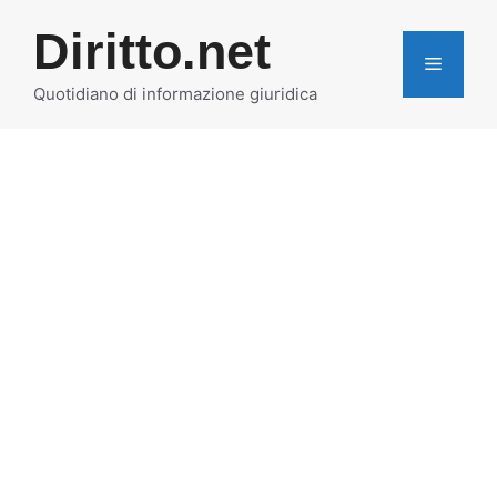
Vai
Diritto.net
al
MENU
contenuto
Quotidiano di informazione giuridica