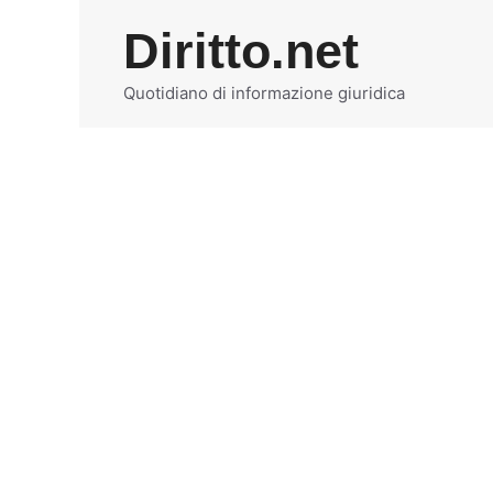
Vai
Diritto.net
al
contenuto
Quotidiano di informazione giuridica