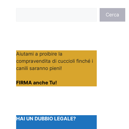
Cerca
Cerca
Aiutami a proibire la
compravendita di cuccioli finché i
canili saranno pieni!
FIRMA anche Tu!
HAI UN DUBBIO LEGALE?