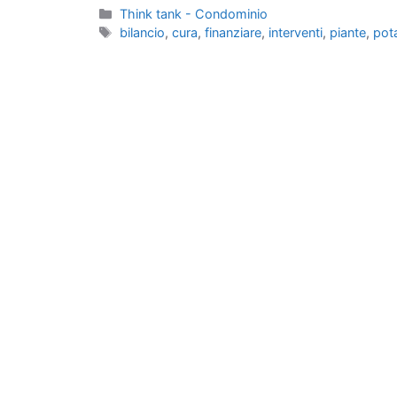
Categorie
Think tank - Condominio
Tag
bilancio
,
cura
,
finanziare
,
interventi
,
piante
,
pot