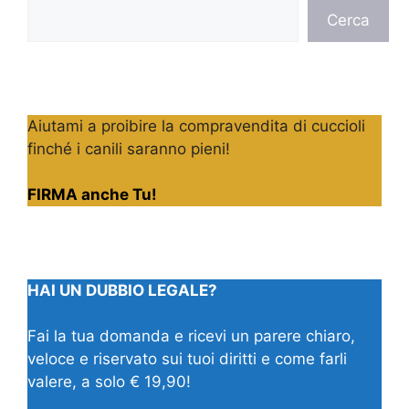
Cerca
Cerca
Aiutami a proibire la compravendita di cuccioli
finché i canili saranno pieni!
FIRMA anche Tu!
HAI UN DUBBIO LEGALE?
Fai la tua domanda e ricevi un parere chiaro,
veloce e riservato sui tuoi diritti e come farli
valere, a solo € 19,90!