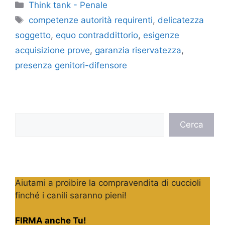
Categorie
Think tank - Penale
Tag
competenze autorità requirenti
,
delicatezza
soggetto
,
equo contraddittorio
,
esigenze
acquisizione prove
,
garanzia riservatezza
,
presenza genitori-difensore
Cerca
Cerca
Aiutami a proibire la compravendita di cuccioli
finché i canili saranno pieni!
FIRMA anche Tu!