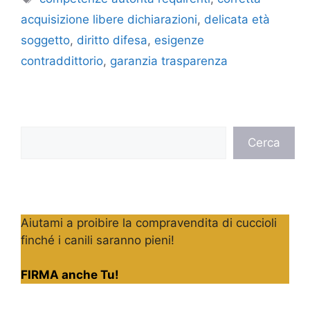
acquisizione libere dichiarazioni
,
delicata età
soggetto
,
diritto difesa
,
esigenze
contraddittorio
,
garanzia trasparenza
Cerca
Cerca
Aiutami a proibire la compravendita di cuccioli
finché i canili saranno pieni!
FIRMA anche Tu!