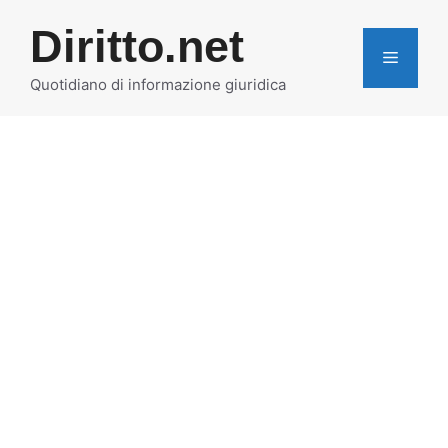
Vai
Diritto.net
al
MENU
contenuto
Quotidiano di informazione giuridica