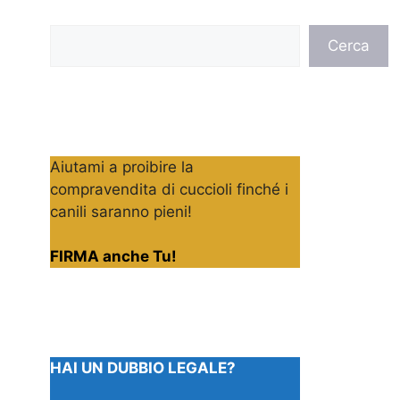
Cerca
Cerca
Aiutami a proibire la
compravendita di cuccioli finché i
canili saranno pieni!
FIRMA anche Tu!
HAI UN DUBBIO LEGALE?