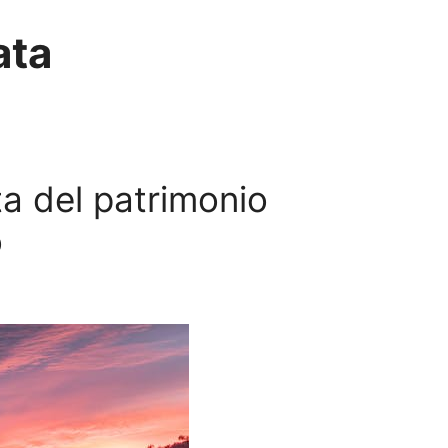
ata
a del patrimonio
o