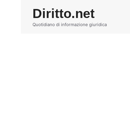
Vai
Diritto.net
al
contenuto
Quotidiano di informazione giuridica