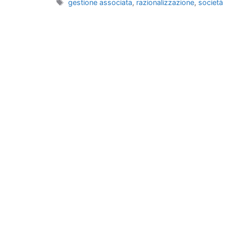
Tag
gestione associata
,
razionalizzazione
,
società