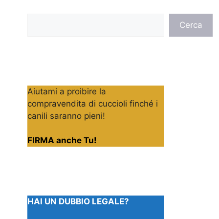
Cerca
Cerca
Aiutami a proibire la
compravendita di cuccioli finché i
canili saranno pieni!
FIRMA anche Tu!
HAI UN DUBBIO LEGALE?