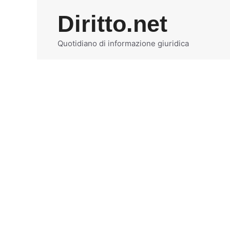
Vai
Diritto.net
al
contenuto
Quotidiano di informazione giuridica