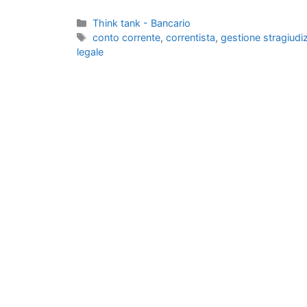
Categorie
Think tank - Bancario
Tag
conto corrente
,
correntista
,
gestione stragiudiz
legale