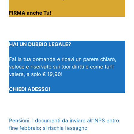
FIRMA anche Tu!
HAI UN DUBBIO LEGALE?
Fai la tua domanda e ricevi un parere chiaro,
veloce e riservato sui tuoi diritti e come farli
valere, a solo € 19,90!
CHIEDI ADESSO!
Pensioni, i documenti da inviare all’INPS entro
fine febbraio: si rischia l’assegno