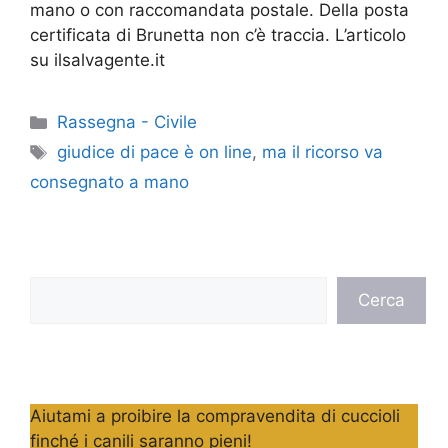
mano o con raccomandata postale. Della posta
certificata di Brunetta non c’è traccia. L’articolo
su ilsalvagente.it
Categorie
Rassegna - Civile
Tag
giudice di pace è on line
,
ma il ricorso va
consegnato a mano
Cerca
Cerca
Aiutami a proibire la compravendita di cuccioli
finché i canili saranno pieni!