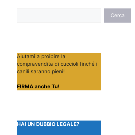
Cerca
Cerca
Aiutami a proibire la
compravendita di cuccioli finché i
canili saranno pieni!
FIRMA anche Tu!
HAI UN DUBBIO LEGALE?