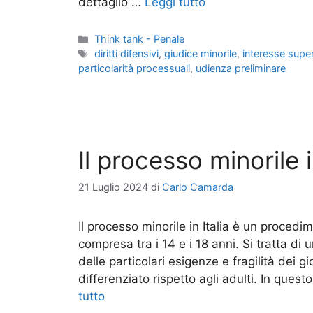
dettaglio …
Leggi tutto
Categorie
Think tank - Penale
Tag
diritti difensivi
,
giudice minorile
,
interesse supe
particolarità processuali
,
udienza preliminare
Il processo minorile i
21 Luglio 2024
di
Carlo Camarda
Il processo minorile in Italia è un procedim
compresa tra i 14 e i 18 anni. Si tratta di
delle particolari esigenze e fragilità dei 
differenziato rispetto agli adulti. In ques
tutto