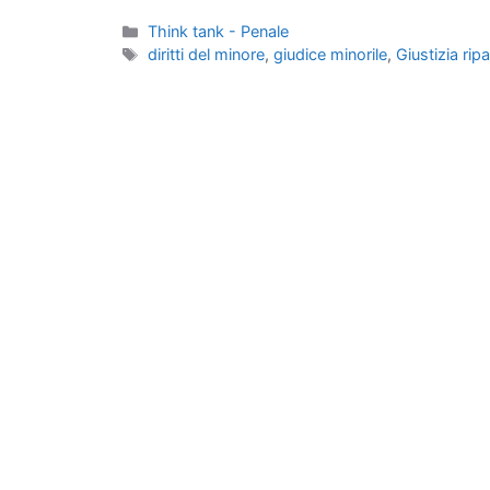
Categorie
Think tank - Penale
Tag
diritti del minore
,
giudice minorile
,
Giustizia rip