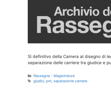
Sì definitivo della Camera al disegno di l
separazione delle carriere tra giudice e p
Categorie
Rassegna - Magistratura
Tag
giudici
,
pm
,
separazione carriere