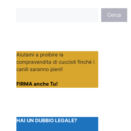
Cerca
Cerca
Aiutami a proibire la
compravendita di cuccioli finché i
canili saranno pieni!
FIRMA anche Tu!
HAI UN DUBBIO LEGALE?