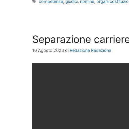
Tag
competenze
,
giudici
,
nomine
,
organi costituzio
Separazione carriere g
16 Agosto 2023
di
Redazione Redazione