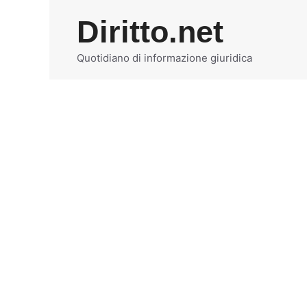
Vai
Diritto.net
al
contenuto
Quotidiano di informazione giuridica