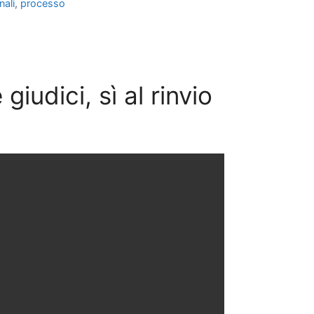
nali
,
processo
iudici, sì al rinvio