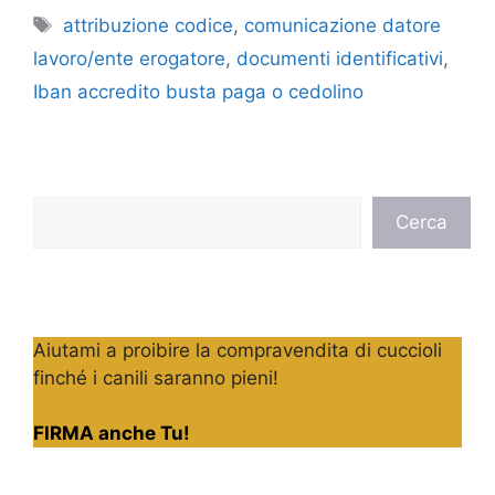
Tag
attribuzione codice
,
comunicazione datore
lavoro/ente erogatore
,
documenti identificativi
,
Iban accredito busta paga o cedolino
Cerca
Cerca
Aiutami a proibire la compravendita di cuccioli
finché i canili saranno pieni!
FIRMA anche Tu!