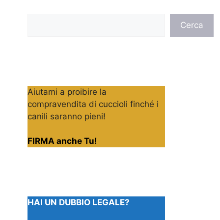
Cerca
Cerca
Aiutami a proibire la
compravendita di cuccioli finché i
canili saranno pieni!
FIRMA anche Tu!
HAI UN DUBBIO LEGALE?