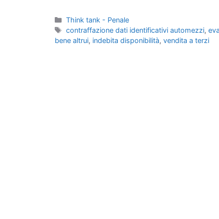
Categorie
Think tank - Penale
Tag
contraffazione dati identificativi automezzi
,
eva
bene altrui
,
indebita disponibilità
,
vendita a terzi