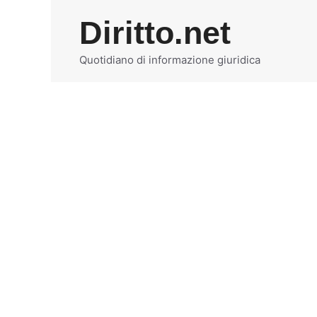
Vai
Diritto.net
al
contenuto
Quotidiano di informazione giuridica