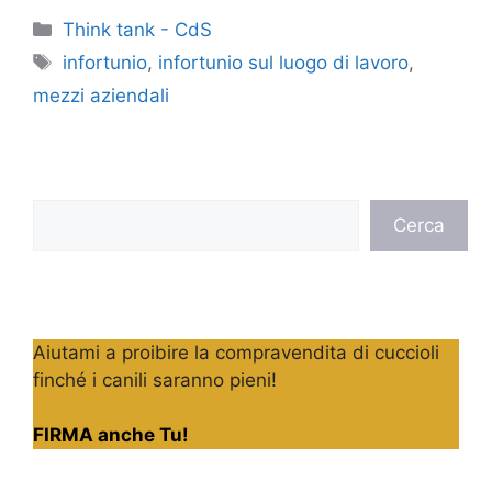
Categorie
Think tank - CdS
Tag
infortunio
,
infortunio sul luogo di lavoro
,
mezzi aziendali
Cerca
Cerca
Aiutami a proibire la compravendita di cuccioli
finché i canili saranno pieni!
FIRMA anche Tu!